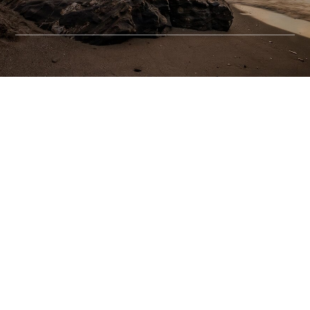
本ページにございます、ERPに関する簡単なアンケー
トにお答えいただいた方の中から
抽選で2,
000名様に
Amazonギフト券500円分をプレゼントいたしま
す。
【キャンペーン期間】
2018年6月20日〜2018年8月31日まで
【当選発表】
2018年9月中に当選者のみにEメールにてお知らせい