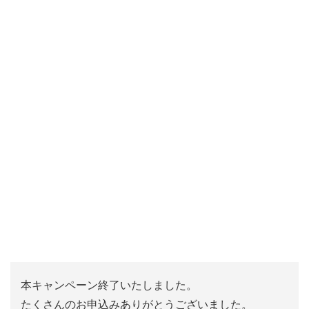
たします
。
【注意事項】
※企業名および企業メールアドレスをご入力く
ださい。
※お一人様1回限りの応募となります。
※アンケートは予告なく終了する場合がござい
ます。
※お客様へのメールが不達などお届けできない
場合は、当選を無効とさせていただきます。
本キャンペーン終了いたしました。
たくさんのお申込みありがとうございました。