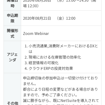
開催日
2020年08月26日 （水）13:00～14:30（開
時
場 12:30）
申込期
2020年08月21日 （金）12:00
限
開催形
Zoom Webinar
式
小売流通業,消費財メーカーにおけるDXと
は
アジェ
現場における在庫管理の効率化
ンダ
経営情報の可視化
クラウドERPの投資対効果
申込締切後の参加申込は一切受け付けており
ません。
都合により日程の変更などがある場合があり
ますので、予めご了承ください。
誠に勝手ながら、既にNetSuiteを導入されて
その他