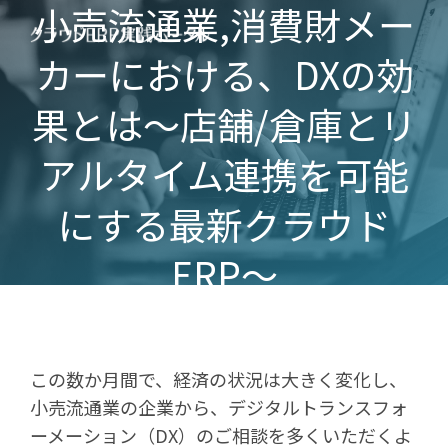
小売流通業,消費財メー
カーにおける、DXの効
果とは～店舗/倉庫とリ
アルタイム連携を可能
にする最新クラウド
ERP～
この数か月間で、経済の状況は大きく変化し、
小売流通業の企業から、デジタルトランスフォ
ーメーション（
DX
）のご相談を多くいただくよ