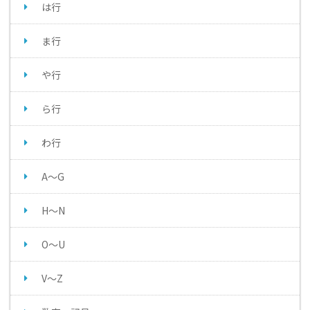
は行
ま行
や行
ら行
わ行
A～G
H～N
O～U
V～Z