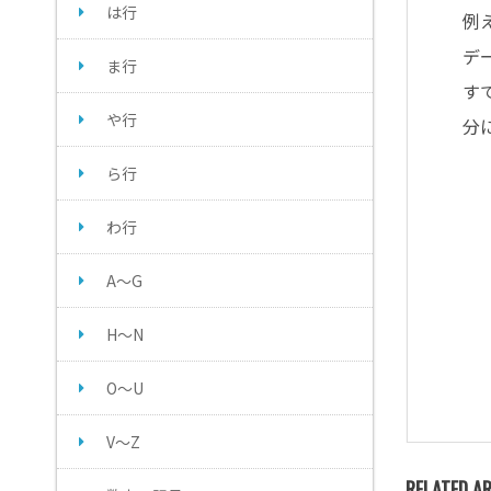
は行
例
デ
ま行
す
や行
分
ら行
わ行
A～G
H～N
O～U
V～Z
RELATED AR