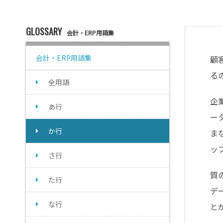
GLOSSARY
会計・ERP用語集
会計・ERP用語集
顧
る
全用語
企
あ行
ー
か行
ま
ッ
さ行
質
た行
デ
な行
と