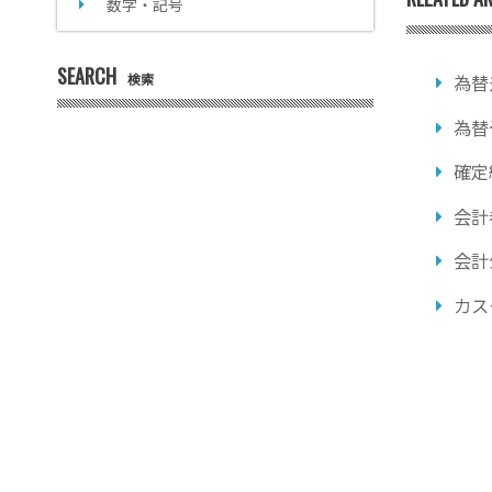
数字・記号
SEARCH
検索
為替
為替
確定
会計
会計
カス