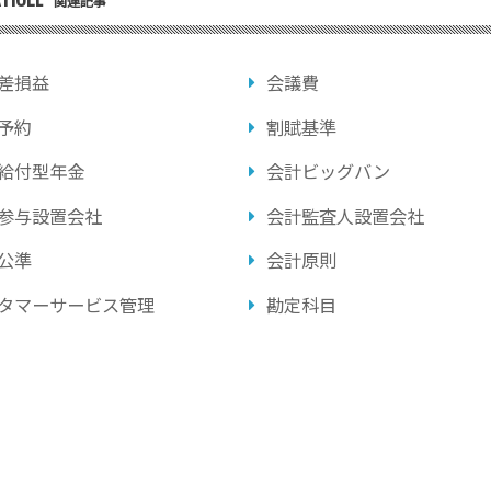
関連記事
差損益
会議費
予約
割賦基準
給付型年金
会計ビッグバン
参与設置会社
会計監査人設置会社
公準
会計原則
タマーサービス管理
勘定科目