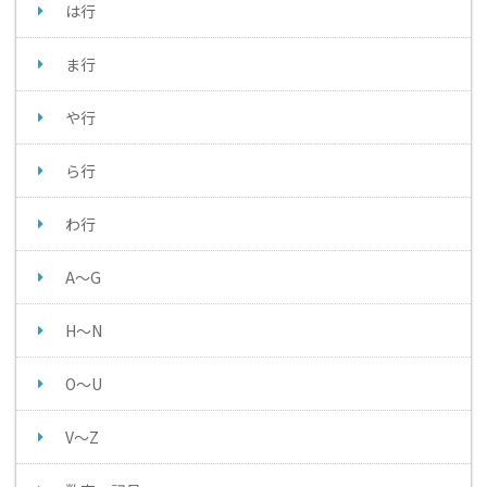
は行
ま行
や行
ら行
わ行
A～G
H～N
O～U
V～Z