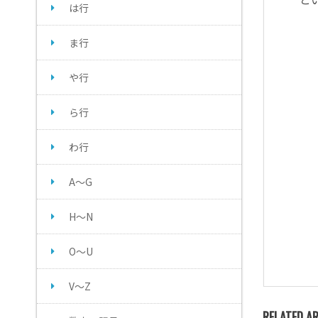
は行
ま行
や行
ら行
わ行
A～G
H～N
O～U
V～Z
RELATED AR