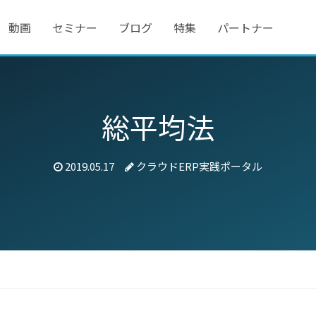
動画
セミナー
ブログ
特集
パートナー
総平均法
2019.05.17
クラウドERP実践ポータル