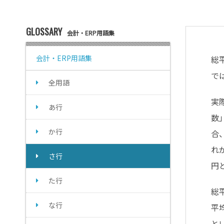
GLOSSARY
会計・ERP用語集
会計・ERP用語集
総
で
全用語
実
あ行
数
か行
合
れ
さ行
円
た行
総
な行
平
と