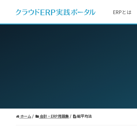
ERPとは
ホーム
会計・ERP用語集
総平均法