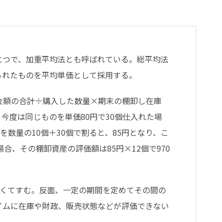
とつで、加重平均法とも呼ばれている。総平均法
られたものを平均単価として採用する。
金額の合計÷購入した数量×期末の棚卸し在庫
、今度は同じものを単価80円で30個仕入れた場
それを数量の10個＋30個で割ると、85円となり、こ
合、その棚卸資産の評価額は85円×12個で970
なくてすむ。反面、一定の期間を定めてその間の
イムに在庫や財政、販売状態などが評価できない