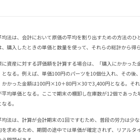
平均法は、会計において原価の平均を割り出すための方法のひ
は、購入したときの単価と数量を使って、それらの総計から得
際に資産に対する評価額を計算する場合は、「購入にかかった
」となる。例えば、単価100円のパーツを10個仕入れ、その後
、かかった金額は100円×10＋80円×30で3,400円となる。
が平均単価となる。ここで期末の棚卸し在庫数が12個であった場
となる。
平均法は、計算が会計期末の1回ですむため、普段の労力は少
均を求めるため、期間の途中では単価が確定されず、リアルタ
いう問題がある。