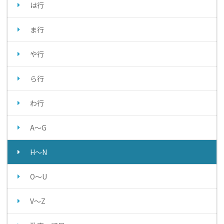
は行
ま行
や行
ら行
わ行
A～G
H～N
O～U
V～Z