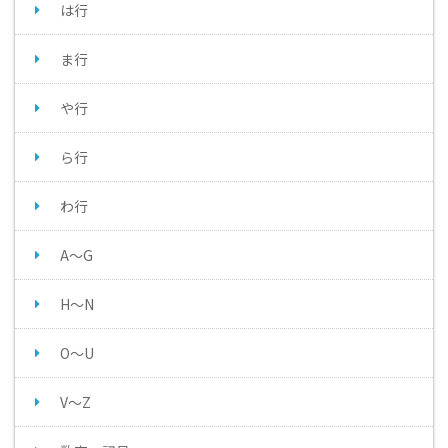
は行
ま行
や行
ら行
わ行
A～G
H～N
O～U
V～Z