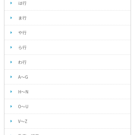
は行
ま行
や行
ら行
わ行
A～G
H～N
O～U
V～Z