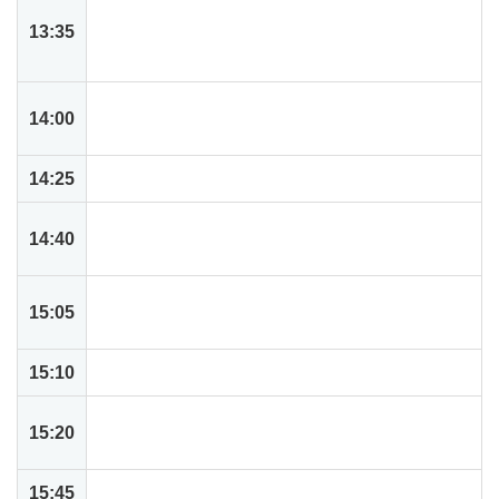
ハンズオン: 基本操作とダッシュボード構築概
13:35
要 ユーザー視点で見るネットスイートの使わ
れ方
ハンズオン: 従業員向け基本機能の操作 経費精
14:00
算とタイムレポート、購入申請を体験する
14:25
休憩
ハンズオン: 引合情報から受注、請求書作成ま
14:40
で 販売関連のトランザクションを体験
デモ: 受注に関する特殊な業務処理 ドロップシ
15:05
ップ（直送）特注のデモ
15:10
休憩
ハンズオン: 発注から受領処理、支払い請求書
15:20
の登録 購入関連のトランザクションを体験
15:45
デモ: 従業員からの購入要請書の承認