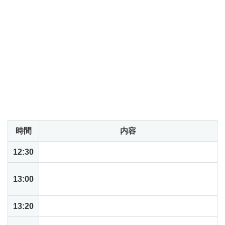
・受講票（メール画面のご提示でも可）
・無線LAN接続可能なノートパソコンとマウス（タブレッ
トはご遠慮ください）
＊貸し出し用ノートパソコンのご用意はございません。忘
れずにお持ちくださいますようお願いいたします。
＊
Windows、Macのいずれでも問題ありません。ブラウザ
が使用できる状態でお持ちください。
当日のアジェンダ
時間
内容
12:30
受付開始
NetSuiteがもたらす未来志向の業務プロセスと
13:00
導入事例
13:20
NetSuiteの一般的な業務プロセス概要説明