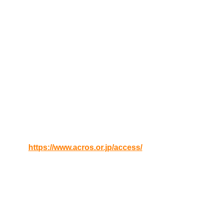
い。
講師
日本オラクル NetSuite事業本部マーケティング部 海老原
善健
開催日時
2019年05月21日(
火
) 13:00 – 16:00（12:30受付開始）
会場
アクロス福岡 608会議室
URL:
https://www.acros.or.jp/access/
定員
30名
当日お持ちいただくもの