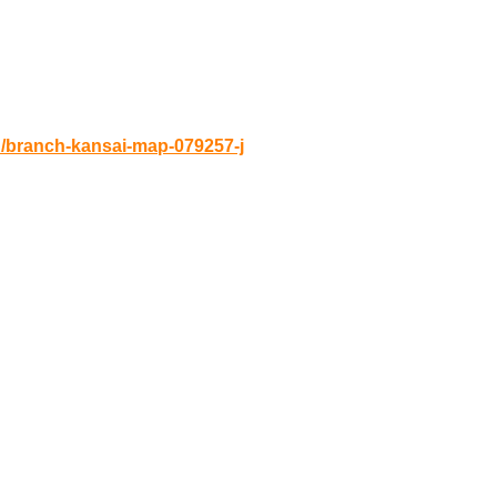
始）
h/branch-kansai-map-079257-j
タブレットはご遠慮ください）
ん。忘れずにお持ちくださいま
 Wifi に接続でき、ブラウザ