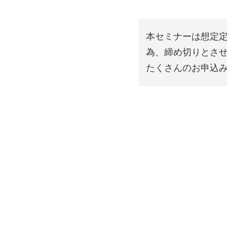
本セミナーは想定
るかを体感いただくため、勤怠
為、締め切りとさ
実際に操作し、その後、業務管
たくさんのお申込
ていただきます。
、様々な観点でデータを分析す
ERPを活用した業務の全体像
、クラウドERPの現実的な活用イ
20年に亘りERPのトレーニ
実績を持つ講師が、みなさまの
報をお伝えします。