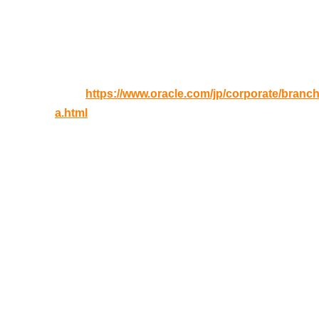
2019年11月21日(
木
) 13:00 – 16:00（12:30受付開
会場
日本オラクル 関西オフィスセミナールーム
URL:
https://www.oracle.com/jp/corporate/branc
a.html
定員
40名
当日お持ちいただくもの
・受講票（メール画面のご提示でも可）
・無線LAN接続可能なノートパソコンとマウス（
＊貸し出し用ノートパソコンのご用意はございませ
すようお願いいたします。
＊Windows、Macのいずれでも問題ありません。外部