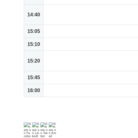
ハンズオン: 引合情報から受注、請求書
14:40
ションを体験
15:05
デモ: 受注に関する特殊な業務処理 ド
15:10
休憩
ハンズオン: 発注から受領処理、支払い
15:20
ザクションを体験
15:45
デモ: 従業員からの購入要請書の承認
16:00
終了のご挨拶
＊
内容は変更となる場合がございます