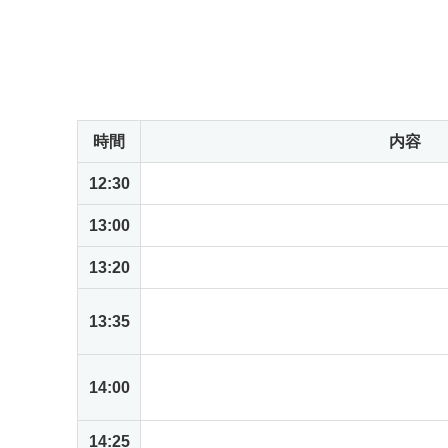
が使用可能な状態でお持ちください。
＊都合により日程の変更などがある場合があります
当日のアジェンダ
時間
内容
12:30
受付開始
13:00
NetSuiteがもたらす未来志向の業務プ
13:20
NetSuiteの一般的な業務プロセス概要説
ハンズオン: 基本操作とダッシュボード
13:35
ットスイートの使われ方
ハンズオン: 従業員向け基本機能の操作
14:00
入申請を体験する
14:25
休憩