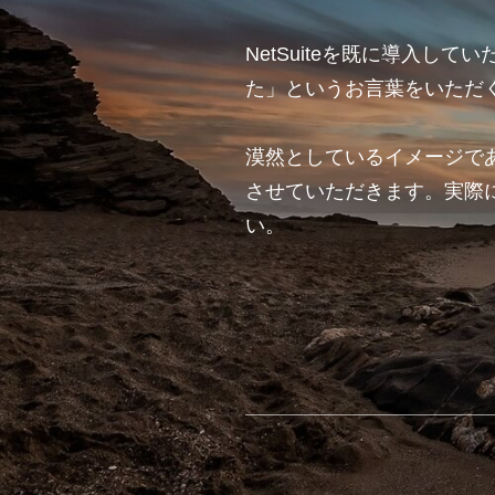
NetSuiteを既に導入
た」というお言葉をいただ
漠然としているイメージで
させていただきます。実際
い。