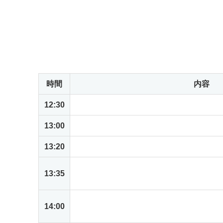
＊
Windows、Macのいずれでも問題ありません
ちください。
当日のアジェンダ
時間
内容
12:30
受付開始
13:00
NetSuiteがもたらす未来志向の業務プ
13:20
NetSuiteの一般的な業務プロセス概要説
ハンズオン: 基本操作とダッシュボード
13:35
ットスイートの使われ方
ハンズオン: 従業員向け基本機能の操作
14:00
入申請を体験する