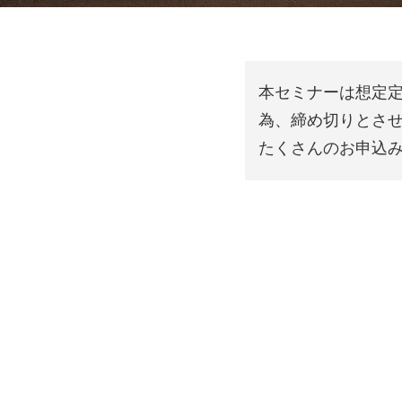
本セミナーは想定
るかを体感いただくため、勤怠
為、締め切りとさ
実際に操作し、その後、業務管
たくさんのお申込
ていただきます。
、様々な観点でデータを分析す
ERPを活用した業務の全体像
、クラウドERPの現実的な活用イ
20年に亘りERPのトレーニ
実績を持つ講師が、みなさまの