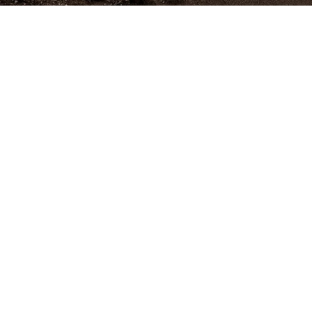
実際の業務をイメージ
一
般の従業員の視点でどのような業務スタイルにな
管理情報の入力や経費精算をお手元のPCを使って
理者の観点で承認などをどのように行うかを確認し
日々発生する業務データをイメージしながら入力し
るという一連の操作を実際に行うことで、クラウド
がよりイメージしやすくなります。
目的
本セミナーは、NetSuiteを実際に操作することで
メージお持ちいただくことを目的としています。過去
ングインストラクターとして多くの企業を支援した