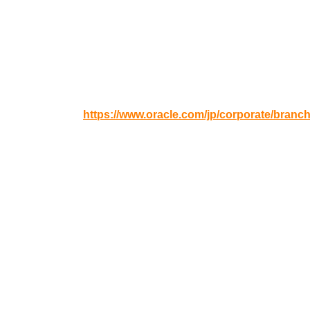
開催日時
2020年02月18日(火) 13:00 – 16:00（12:30受付開
会場
日本オラクル本社 13Fセミナールーム
URL:
https://www.oracle.com/jp/corporate/branc
定員
50名
当日お持ちいただくもの
・受講票（メール画面のご提示でも可）
・無線LAN接続可能なノートパソコンとマウス（
＊貸し出し用ノートパソコンのご用意はございませ
すようお願いいたします。