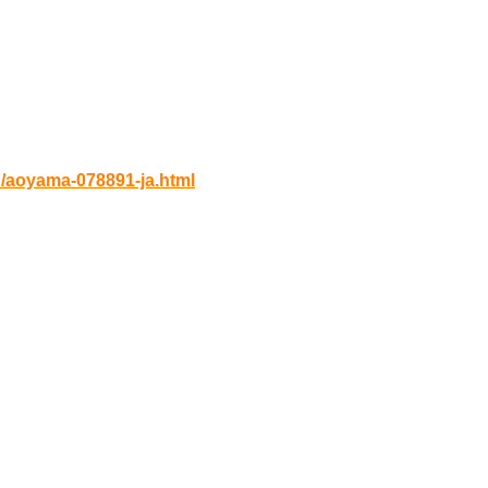
始）
h/aoyama-078891-ja.html
タブレットはご遠慮ください）
ん。忘れずにお持ちくださいま