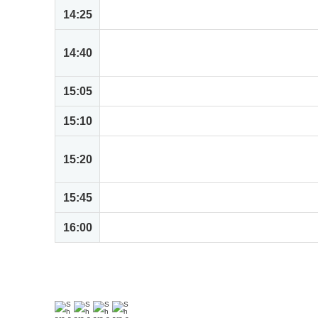
14:25
休憩
ハンズオン: 引合情報から受注、請求書
14:40
ションを体験
15:05
デモ: 受注に関する特殊な業務処理 ド
15:10
休憩
ハンズオン: 発注から受領処理、支払い
15:20
ザクションを体験
15:45
デモ: 従業員からの購入要請書の承認
16:00
終了のご挨拶
＊
内容は変更となる場合がございます