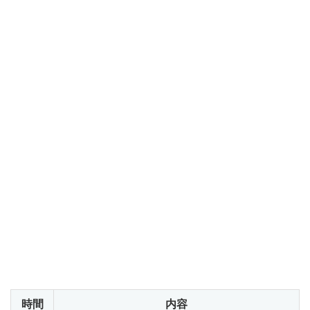
申込締切
10月15日(
火
) 12:00
当日お持ちいただくもの
・受講票（メール画面のご提示でも可）
・無線LAN接続可能なノートパソコンとマウス（タブレッ
トはご遠慮ください）
＊貸し出し用ノートパソコンのご用意はございません。忘
れずにお持ちくださいますようお願いいたします。
＊Windows、Macのいずれでも問題ありません。外部Wifi
に接続でき、ブラウザが使用可能な状態でお持ちくださ
い
。
当日のアジェンダ
時間
内容