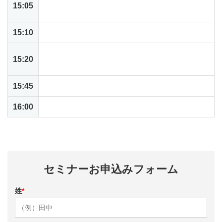
15:05
ップ（直送）特注のデモ
15:10
休憩
ハンズオン: 発注から受領処理、支払い請求書
15:20
の登録 購入関連のトランザクションを体験
15:45
デモ: 従業員からの購入要請書の承認
16:00
終了のご挨拶
＊内容は変更となる場合がございます
セミナーお申込みフォーム
姓
*