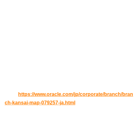
い。
講師
日本オラクル NetSuite事業統括本部マーケティング部 海
老原善健
開催日時
2019年10月17日(
木
) 13:00 – 16:00（12:30受付開始）
会場
日本オラクル 関西オフィスセミナールーム
URL:
https://www.oracle.com/jp/corporate/branch/bran
ch-kansai-map-079257-ja.html
定員
8名