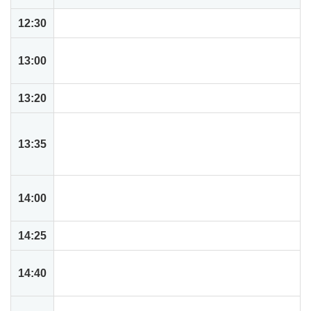
12:30
受付開始
NetSuiteがもたらす未来志向の業務プロセスと
13:00
導入事例
13:20
NetSuiteの一般的な業務プロセス概要説明
ハンズオン: 基本操作とダッシュボード構築概
13:35
要 ユーザー視点で見るネットスイートの使わ
れ方
ハンズオン: 従業員向け基本機能の操作 経費精
14:00
算とタイムレポート、購入申請を体験する
14:25
休憩
ハンズオン: 引合情報から受注、請求書作成ま
14:40
で 販売関連のトランザクションを体験
デモ: 受注に関する特殊な業務処理 ドロップシ