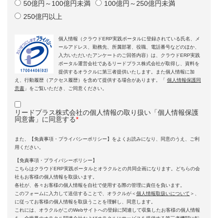
50億円～100億円未満
100億円～250億円未満
250億円以上
個人情報（クラウドERP実践ポータルに登録されている氏名、メ
ールアドレス、勤務先、所属部署、役職、電話番号などのほか、
入力いただいたアンケートのご回答内容）は、クラウドERP実践
ポータル運営会社であるリードプラス株式会社が取得し、資料を
提供するオラクルに第三者提供いたします。また個人情報に加
え、行動履歴（アクセス履歴）を含めて提供する場合があります。「
個人情報保護同
意書
」をご覧いただき、ご同意ください。
リードプラス株式会社の個人情報の取り扱い「個人情報保護
同意書」に同意する
*
また、【免責事項・プライバシーポリシー】をよくお読みになり、同意のうえ、ご利
用ください。
【免責事項・プライバシーポリシー】
こちらはクラウドERP実践ポータルとオラクルとの共同企画になります。どちらの会
社もお客様の個人情報を取扱います。
各社が、各々お客様の個人情報を自社で使用する際の管理に責任を負います。
このフォームに入力して送信することで、オラクルが＜
個人情報取扱いについて
＞、
に従ってお客様の個人情報を取扱うことを理解し、同意します。
これには、オラクルがこのWebサイトへの登録に関連して収集したお客様の個人情報