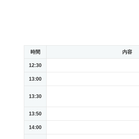
キャンセルのご連絡をいただいた場合でもシ
案内メールが届きますが破棄していただきま
よろしくお願いいたします。
当日のアジェンダ
時間
内容
12:30
セミナーサイトオープン
13:00
NetSuiteがもたらす未来志向の業務
Amazon BusinessとBlue Tiger Con
13:30
NetSuiteの経費購買パンチアウトソリ
13:50
ハンズオン環境のご案内と操作概要
14:00
休憩