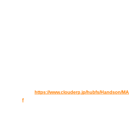
＊競合企業の方、競合製品をお取り扱いの企
りする場合がございます。何卒ご了承くださ
講師
日本オラクル NetSuite事業本部マーケティング部
開催日時
2020年06月03日(
水
) 13:00 – 16:00（12:30
受講の流れ
こちらをご確認ください
URL:
https://www.clouderp.jp/hubfs/Handson/
f
キャンセルについて
キャンセルについてはご連絡いただく必要は