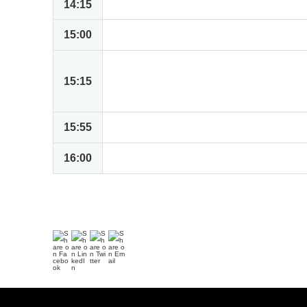
14:15
ハンズオン第一部: 基本操作（データ
15:00
休憩
ハンズオン第二部: 業務操作（経費精
15:15
ど）
※時間によって実施する内容が変更され
15:55
ハンズオンアカウントの有効期限や制約
16:00
終了
＊内容は変更となる場合がございます