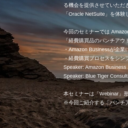
る機会を提供させていただ
「Oracle NetSuite」
今回のセミナーでは Amazon B
「経費購買品のパンチアウ
・Amazon Busines
・経費購買プロセスをシン
Speaker: Amazon Busines
Speaker: Blue Tiger Consul
本セミナーは「Webina
※今回ご紹介する「パンチ