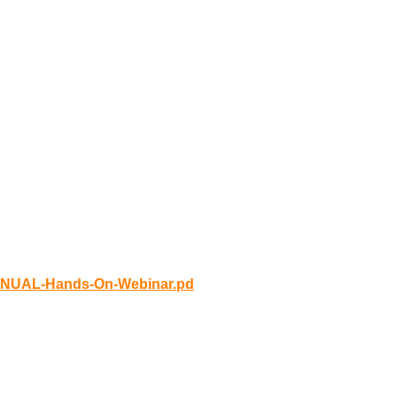
業からのお申し込みはお断
い。
 海老原善健
セミナーサイトオープン）
MANUAL-Hands-On-Webinar.pd
ありません。