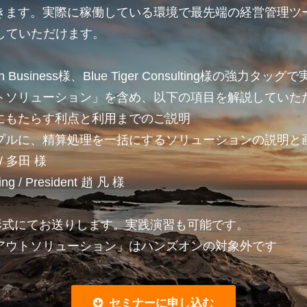
きます。実際に稼働している環境で最先端の経営管理ツ
を体験していただけます。
usiness様、Blue Tiger Consulting様の強力タッグ
トソリューション」を含め、以下の項目を解説していた
sが企業にもたらす利点と利用までのご説明
プルに、精算処理を一括にするソリューションの説明と
s / 多田 様
ting / President 趙 凡 様
r」形式にてお送りします。実践演習も可能です。
アウトソリューション」はハンズオンの対象外です
セミナーに申し込む