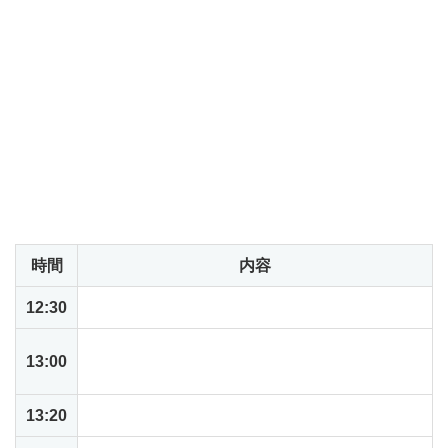
キャンセルについて
キャンセルについてはご連絡いただく必要はありません。
キャンセルのご連絡をいただいた場合でもシステムの都合
上、
案内メールが届きますが破棄していただきますよう、
よろしくお願いいたします。
当日のアジェンダ
時間
内容
12:30
セミナーサイトオープン
NetSuiteがもたらす未来志向の業務プロセスと
13:00
導入事例
13:20
NetSuiteの一般的な業務プロセス概要説明