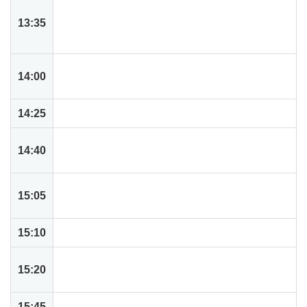
ハンズオン: 基本操作とダッシュボード構築概
13:35
要 ユーザー視点で見るネットスイートの使わ
れ方
ハンズオン: 従業員向け基本機能の操作 経費精
14:00
算とタイムレポート、購入申請を体験する
14:25
休憩
ハンズオン: 引合情報から受注、請求書作成ま
14:40
で 販売関連のトランザクションを体験
デモ: 受注に関する特殊な業務処理 ドロップシ
15:05
ップ（直送）特注のデモ
15:10
休憩
ハンズオン: 発注から受領処理、支払い請求書
15:20
の登録 購入関連のトランザクションを体験
15:45
デモ: 従業員からの購入要請書の承認