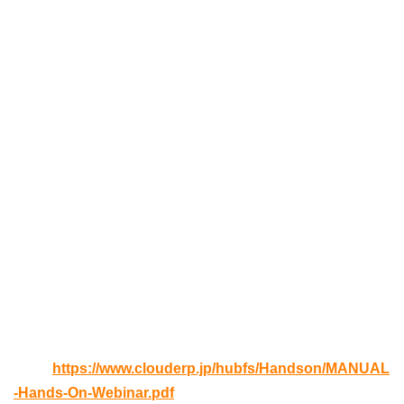
い。
講師
日本オラクル NetSuite事業本部マーケティング部 海老原
善健
開催日時
2020年07月02日(木) 13:00 – 16:00（12:30セミナーサイト
オープン）
登録期限
2020年06月26日(金) 12:00
受講の流れ
こちらをご確認ください
URL:
https://www.clouderp.jp/hubfs/Handson/MANUAL
-Hands-On-Webinar.pdf