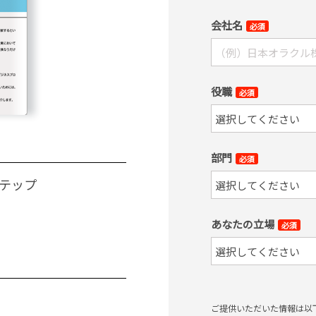
会社名
必須
役職
必須
部門
必須
ステップ
あなたの立場
必須
ご提供いただいた情報は以