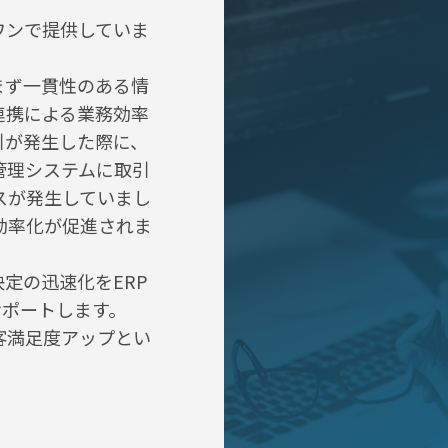
ワンで提供していま
まず一貫性のある情
連携による業務効率
引が発生した際に、
管理システムに取引
スが発生していまし
効率化が促進されま
定の迅速化をERP
サポートします。
客満足度アップとい