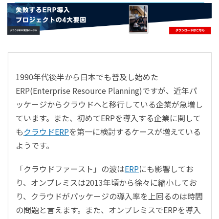
- すべて -
ERP
会計
経営／業績管理
サプライチェーン／生産管理
1990年代後半から日本でも普及し始めた
CRM／営業支援／Eコマース
ERP(Enterprise Resource Planning)ですが、近年パ
DX（2025年の崖）／クラウドコンピューティング
ッケージからクラウドへと移行している企業が急増し
データ分析／BI
ています。また、初めてERPを導入する企業に関して
ガバナンス／リスク管理
も
クラウドERP
を第一に検討するケースが増えている
BPR／業務改善
ようです。
「クラウドファースト」の波は
ERP
にも影響してお
り、オンプレミスは2013年頃から徐々に縮小してお
り、クラウドがパッケージの導入率を上回るのは時間
の問題と言えます。また、オンプレミスでERPを導入