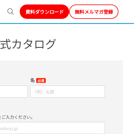
資料ダウンロード
無料メルマガ登録
te公式カタログ
名
必須
をご入力ください。