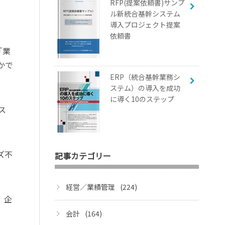
RFP(提案依頼書)サンプ
ル新統合基幹システム
導入プロジェクト提案
依頼書
「業
かで
ERP（統合基幹業務シ
ステム）の導入を成功
に導く10のステップ
ス
ズ不
記事カテゴリー
経営／業績管理
(224)
、企
会計
(164)