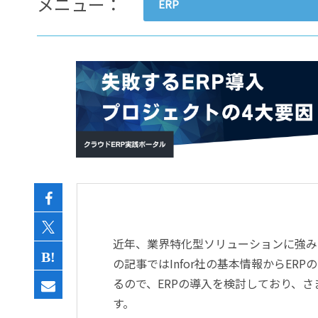
メニュー：
ERP
- すべて -
ERP
会計
経営／業績管理
サプライチェーン／生産管理
CRM／営業支援／Eコマース
DX（2025年の崖）／クラウド
データ分析／BI
ガバナンス／リスク管理
BPR／業務改善
近年、業界特化型ソリューションに強みを
の記事ではInfor社の基本情報からE
るので、ERPの導入を検討しており、
す。