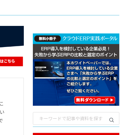
こ
てい
で