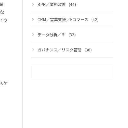
業
BPR／業務改善
(44)
な
イク
CRM／営業支援／Eコマース
(42)
データ分析／BI
(32)
ガバナンス／リスク管理
(30)
スケ