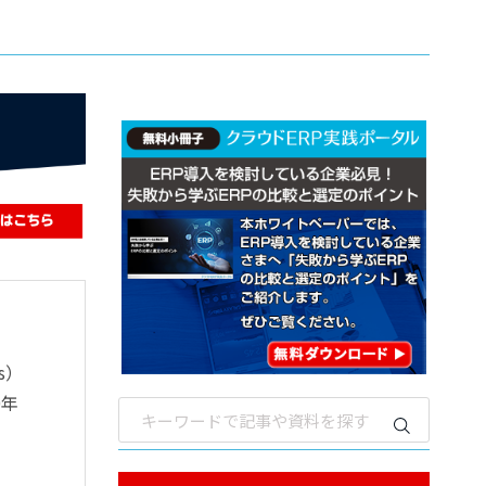
gs）
0年