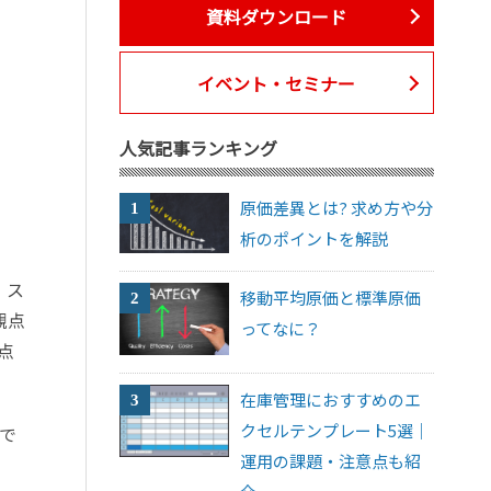
資料ダウンロード
イベント・セミナー
人気記事ランキング
原価差異とは? 求め方や分
析のポイントを解説
。ス
移動平均原価と標準原価
観点
ってなに？
点
在庫管理におすすめのエ
クセルテンプレート5選｜
で
運用の課題・注意点も紹