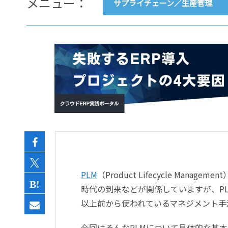
メニュー：
サプライチェーン／生産管理
- すべて -
ERP
会計
経営／業績管理
サプライチェーン／生産管理
CRM／営業支援／Eコマース
DX（2025年の崖）／クラウド
データ分析／BI
ガバナンス／リスク管理
BPR／業務改善
PLM
（Product Lifecycle Manag
時代の到来などが関係していますが、P
以上前から使われているマネジメント手
今回はそんなPLMについて具体的な基