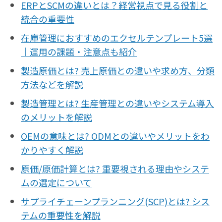
ERPとSCMの違いとは？経営視点で見る役割と
経営／業績管理
統合の重要性
サプライチェーン／生産管理
在庫管理におすすめのエクセルテンプレート5選
CRM／営業支援／Eコマース
｜運用の課題・注意点も紹介
DX（2025年の崖）／クラウドコンピューティング
製造原価とは? 売上原価との違いや求め方、分類
データ分析／BI
方法などを解説
ガバナンス／リスク管理
製造管理とは? 生産管理との違いやシステム導入
BPR／業務改善
のメリットを解説
OEMの意味とは? ODMとの違いやメリットをわ
かりやすく解説
原価/原価計算とは? 重要視される理由やシステ
ムの選定について
サプライチェーンプランニング(SCP)とは? シス
テムの重要性を解説