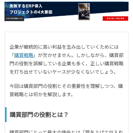
- すべて -
ERP
会計
経営／業績管理
サプライチェーン／生産管理
企業が継続的に高い利益を生み出していくためには
CRM／営業支援／Eコマース
「
購買戦略
」が欠かせません。しかしながら、購買部
DX（2025年の崖）／クラウドコンピューティング
門の役割を誤解している企業も多く、正しい購買戦略
データ分析／BI
を打ち出せていないケースが少なくないでしょう。
ガバナンス／リスク管理
BPR／業務改善
今回は購買部門の役割とその重要性を理解しつつ、購
買戦略とは何かを解説します。
購買部門の役割とは？
購買部門にとって最大の使命とは「質を上げて仕入れ