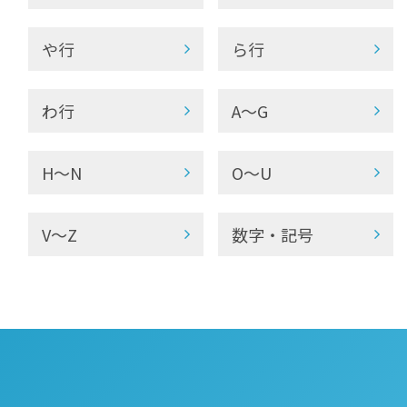
や行
ら行
わ行
A～G
H～N
O～U
V～Z
数字・記号