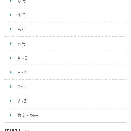
ま行
や行
ら行
わ行
A～G
H～N
O～U
V～Z
数字・記号