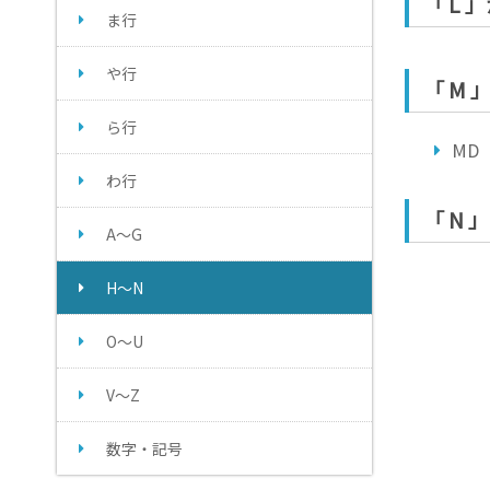
「 L
ま行
や行
「 M
ら行
MD
わ行
「 N
A～G
H～N
O～U
V～Z
数字・記号