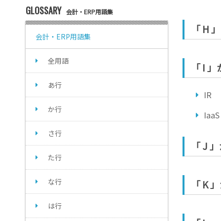
GLOSSARY
会計・ERP用語集
「 H
会計・ERP用語集
全用語
「 I
あ行
IR
か行
IaaS
さ行
「 J
た行
な行
「 K
は行