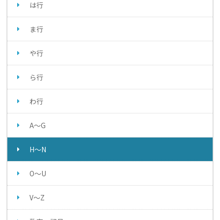
は行
ま行
や行
ら行
わ行
A～G
H～N
O～U
V～Z