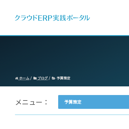
ERPとは
ホーム
ブログ
予算策定
メニュー：
予算策定
- すべて -
ERP