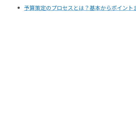
会計
予算策定のプロセスとは？基本からポイント
経営／業績管理
サプライチェーン／生産管理
CRM／営業支援／Eコマース
DX（2025年の崖）／クラウド
データ分析／BI
ガバナンス／リスク管理
BPR／業務改善