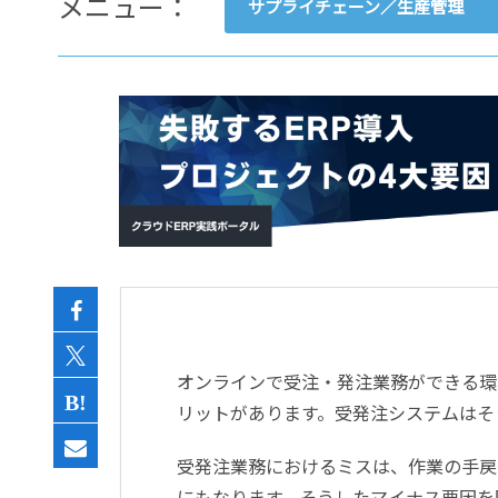
メニュー：
サプライチェーン／生産管理
- すべて -
ERP
会計
経営／業績管理
サプライチェーン／生産管理
CRM／営業支援／Eコマース
DX（2025年の崖）／クラウド
データ分析／BI
ガバナンス／リスク管理
BPR／業務改善
オンラインで受注・発注業務ができる環
リットがあります。受発注システムはそ
受発注業務におけるミスは、作業の手戻
にもなります。そうしたマイナス要因を