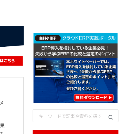
メ
果
の