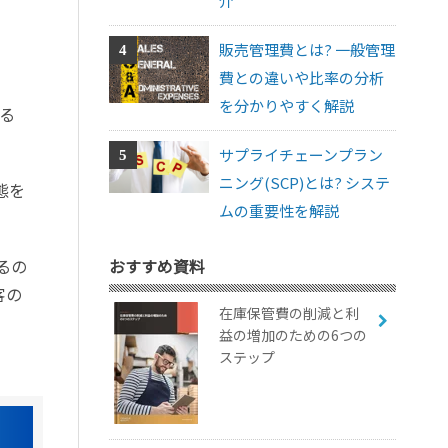
介
販売管理費とは? 一般管理
費との違いや比率の分析
を分かりやすく解説
る
。
サプライチェーンプラン
ニング(SCP)とは? システ
態を
ムの重要性を解説
るの
おすすめ資料
客の
在庫保管費の削減と利
益の増加のための6つの
ステップ