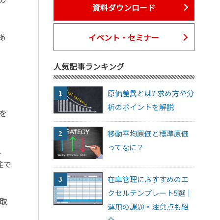
資料ダウンロード
あ
イベント・セミナー
人気記事ランキング
原価差異とは? 求め方や分
析のポイントを解説
を
移動平均原価と標準原価
ってなに？
、
注で
在庫管理におすすめのエ
クセルテンプレート5選｜
取
運用の課題・注意点も紹