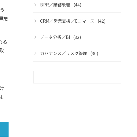
BPR／業務改善
(44)
う
早急
CRM／営業支援／Eコマース
(42)
データ分析／BI
(32)
れる
取
ガバナンス／リスク管理
(30)
け
よ