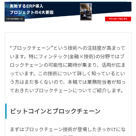
- すべて -
ERP
会計
経営／業績管理
サプライチェーン／生産管理
“ブロックチェーン”という技術への注目度が高まって
CRM／営業支援／Eコマース
います。特にフィンテック(金融×技術)の分野ではブ
DX（2025年の崖）／クラウドコンピューティング
ロックチェーンの可能性に期待が集まり、活用が広ま
データ分析／BI
っています。この技術について詳しく知っているとい
ガバナンス／リスク管理
う方はまだ多くないので、本稿では業務担当者が知っ
BPR／業務改善
ておきたいブロックチェーンについてご紹介します。
ビットコインとブロックチェーン
まずはブロックチェーン技術が登場したきっかけにな