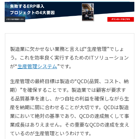
- すべて -
ERP
会計
経営／業績管理
サプライチェーン／生産管理
製造業に欠かせない業務と言えば“生産管理”でしょ
CRM／営業支援／Eコマース
う。これを効率良く実行するためのITソリューション
DX（2025年の崖）／クラウドコンピューティング
が“
生産管理システム
”です。
データ分析／BI
ガバナンス／リスク管理
生産管理の最終目標は製造の“QCD(品質、コスト、納
BPR／業務改善
期）”を確保することです。製造業では顧客が要求す
る品質基準を達し、かつ自社の利益を確保しながら生
産を納期に間に合わせることが大切です。QCDは製造
業において絶対の基準であり、QCDの達成無くして事
業成長はありえません。その重要なQCDの達成を支え
ているのが生産管理というわけです。