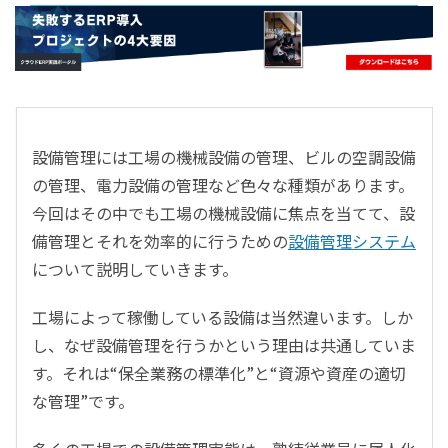
- すべて -
ERP
会計
経営／業績管理
サプライチェーン／生産管理
設備管理には工場の機械設備の管理、ビルの空調設備
CRM／営業支援／Eコマース
の管理、電力設備の管理など色々な種類があります。
DX（2025年の崖）／クラウドコンピューティング
今回はその中でも工場の機械設備に焦点を当てて、設
データ分析／BI
備管理とそれを効率的に行うための
設備管理システム
ガバナンス／リスク管理
について説明していきます。
BPR／業務改善
工場によって稼働している設備は当然違います。しか
し、なぜ設備管理を行うかという理由は共通していま
す。それは“保全業務の標準化”と“資源や資産の適切
な管理”です。