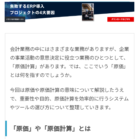
- すべて -
ERP
会計
経営／業績管理
サプライチェーン／生産管理
会計業務の中にはさまざまな業務がありますが、企業
CRM／営業支援／Eコマース
の事業活動の意思決定に役立つ業務のひとつとして、
DX（2025年の崖）／クラウドコンピューティング
「原価計算」があります。では、ここでいう「原価」
データ分析／BI
とは何を指すのでしょうか。
ガバナンス／リスク管理
BPR／業務改善
今回は原価や原価計算の意味について解説したうえ
で、重要性や目的、原価計算を効率的に行うシステム
やツールの選び方について整理していきます。
「原価」や「原価計算」とは