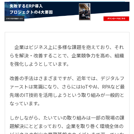
- すべて -
ERP
会計
経営／業績管理
サプライチェーン／生産管理
企業はビジネス上に多様な課題を抱えており、それ
CRM／営業支援／Eコマース
らを解決・改善することで、企業競争力を高め、組織
DX（2025年の崖）／クラウドコンピューティング
を強化しようとしています。
データ分析／BI
ガバナンス／リスク管理
改善の手法はさまざまですが、近年では、デジタルフ
BPR／業務改善
ァーストは常識になり、さらにはIoTやAI、RPAなど最
先端のIT技術を活用しようという取り組みが一般的と
なっています。
しかしながら、たいていの取り組みは一部の現場の課
題解決にとどまっており、企業を取り巻く環境全体の