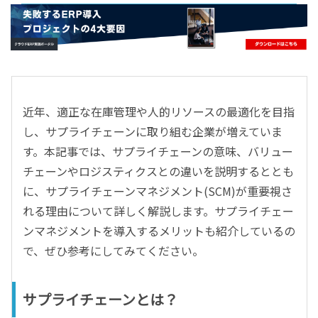
- すべて -
ERP
会計
経営／業績管理
サプライチェーン／生産管理
近年、適正な在庫管理や人的リソースの最適化を目指
CRM／営業支援／Eコマース
し、サプライチェーンに取り組む企業が増えていま
DX（2025年の崖）／クラウドコンピューティング
す。本記事では、サプライチェーンの意味、バリュー
データ分析／BI
チェーンやロジスティクスとの違いを説明するととも
ガバナンス／リスク管理
に、サプライチェーンマネジメント(SCM)が重要視さ
BPR／業務改善
れる理由について詳しく解説します。サプライチェー
ンマネジメントを導入するメリットも紹介しているの
で、ぜひ参考にしてみてください。
サプライチェーンとは？