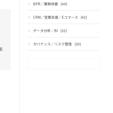
BPR／業務改善
(44)
CRM／営業支援／Eコマース
(42)
データ分析／BI
(32)
ク
ガバナンス／リスク管理
(30)
影