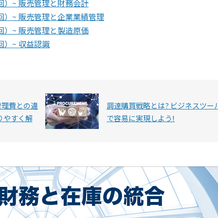
回）~ 販売管理と財務会計
回）~ 販売管理と企業業績管理
回）~ 販売管理と製造原価
回）~ 収益認識
管理費との違
調達購買戦略とは? ビジネスツー
りやすく解
で容易に実現しよう!