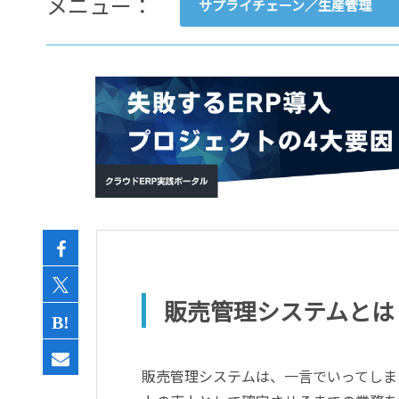
メニュー：
サプライチェーン／生産管理
- すべて -
ERP
会計
経営／業績管理
サプライチェーン／生産管理
CRM／営業支援／Eコマース
DX（2025年の崖）／クラウド
データ分析／BI
ガバナンス／リスク管理
BPR／業務改善
販売管理システムとは
販売管理システムは、一言でいってしま