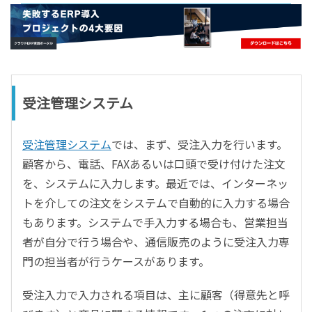
- すべて -
ERP
会計
経営／業績管理
サプライチェーン／生産管理
受注管理システム
CRM／営業支援／Eコマース
DX（2025年の崖）／クラウドコンピューティング
受注管理システム
では、まず、受注入力を行います。
データ分析／BI
顧客から、電話、FAXあるいは口頭で受け付けた注文
ガバナンス／リスク管理
を、システムに入力します。最近では、インターネッ
BPR／業務改善
トを介しての注文をシステムで自動的に入力する場合
もあります。システムで手入力する場合も、営業担当
者が自分で行う場合や、通信販売のように受注入力専
門の担当者が行うケースがあります。
受注入力で入力される項目は、主に顧客（得意先と呼