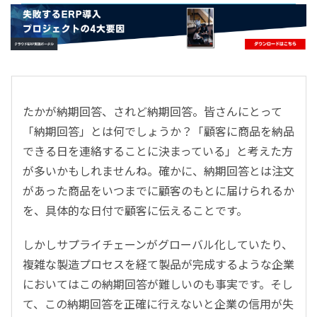
- すべて -
ERP
会計
経営／業績管理
サプライチェーン／生産管理
たかが納期回答、されど納期回答。皆さんにとって
CRM／営業支援／Eコマース
「納期回答」とは何でしょうか？「顧客に商品を納品
DX（2025年の崖）／クラウドコンピューティング
できる日を連絡することに決まっている」と考えた方
データ分析／BI
が多いかもしれませんね。確かに、納期回答とは注文
ガバナンス／リスク管理
があった商品をいつまでに顧客のもとに届けられるか
BPR／業務改善
を、具体的な日付で顧客に伝えることです。
しかしサプライチェーンがグローバル化していたり、
複雑な製造プロセスを経て製品が完成するような企業
においてはこの納期回答が難しいのも事実です。そし
て、この納期回答を正確に行えないと企業の信用が失