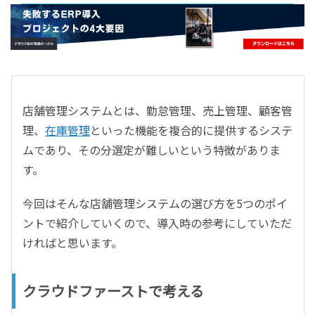
- すべて -
ERP
会計
経営／業績管理
サプライチェーン／生産管理
店舗管理システムとは、勤怠管理、売上管理、顧客管
CRM／営業支援／Eコマース
理、
在庫管理
といった機能を複合的に提供するシステ
DX（2025年の崖）／クラウドコンピューティング
ムであり、その分選定が難しいという特徴がありま
データ分析／BI
す。
ガバナンス／リスク管理
BPR／業務改善
今回はそんな店舗管理システムの選び方を5つのポイ
ントで紹介していくので、導入時の参考にしていただ
ければと思います。
クラウドファーストで考える