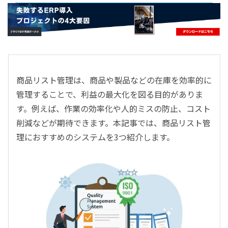
- すべて -
ERP
会計
経営／業績管理
サプライチェーン／生産管理
商品リスト管理は、商品や製品などの在庫を効率的に
CRM／営業支援／Eコマース
管理することで、利益の最大化を図る目的がありま
DX（2025年の崖）／クラウドコンピューティング
す。例えば、作業の効率化や人的ミスの防止、コスト
データ分析／BI
削減などが期待できます。本記事では、商品リスト管
ガバナンス／リスク管理
理におすすめのシステムを3つ紹介します。
BPR／業務改善