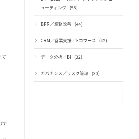
ューティング
(58)
BPR／業務改善
(44)
CRM／営業支援／Eコマース
(42)
えて
データ分析／BI
(32)
ガバナンス／リスク管理
(30)
ので