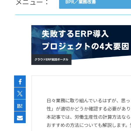
メニュー：
BPR／業務改善
- すべて -
ERP
会計
経営／業績管理
サプライチェーン／生産管理
CRM／営業支援／Eコマース
DX（2025年の崖）／クラウド
データ分析／BI
ガバナンス／リスク管理
BPR／業務改善
日々業務に取り組んでいるはずが、思っ
性」が適切かどうか確認する必要があり
本記事では、労働生産性の計算方法なら
おすすめの方法についても解説します。