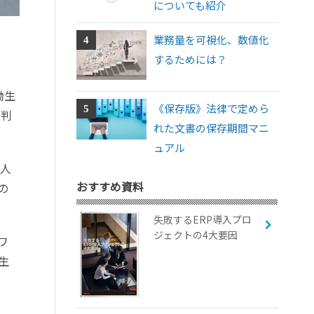
についても紹介
業務量を可視化、数値化
するためには？
働生
《保存版》法律で定めら
と判
れた文書の保存期間マニ
ュアル
い人
おすすめ資料
の
失敗するERP導入プロ
ジェクトの4大要因
ワ
生