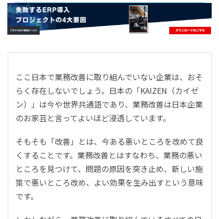
- すべて -
ERP
会計
経営／業績管理
サプライチェーン／生産管理
ここ日本で業務改善に取り組んでいない企業は、おそ
CRM／営業支援／Eコマース
らく存在しないでしょう。日本の「KAIZEN（カイゼ
DX（2025年の崖）／クラウドコンピューティング
ン）」は今や世界共通語であり、業務改善は日本企業
データ分析／BI
のお家芸と言ってよいほど浸透しています。
ガバナンス／リスク管理
BPR／業務改善
そもそも「改善」とは、今ある悪いところを改めて良
くすることです。業務改善とはすなわち、業務の悪い
ところを見つけて、問題の原因を突き止め、新しい施
策で悪いところ改め、よい効果を生み出すという意味
です。