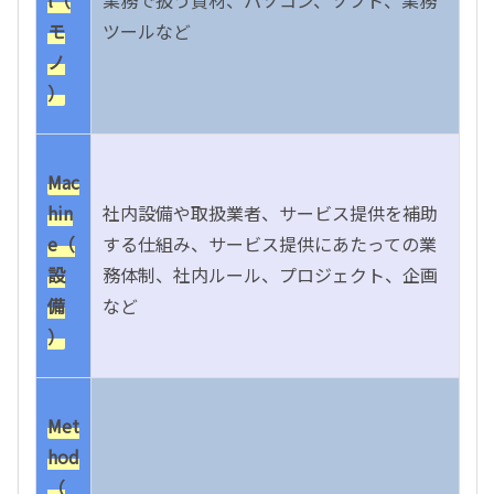
l（
業務で扱う資材、パソコン、ソフト、業務
モ
ツールなど
ノ
）
Mac
hin
社内設備や取扱業者、サービス提供を補助
e（
する仕組み、サービス提供にあたっての業
設
務体制、社内ルール、プロジェクト、企画
備
など
）
Met
hod
（