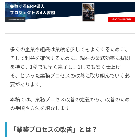
- すべて -
ERP
会計
経営／業績管理
サプライチェーン／生産管理
多くの企業や組織は業績を少しでもよくするために、
CRM／営業支援／Eコマース
そして利益を確保するために、現在の業務効率に疑問
DX（2025年の崖）／クラウドコンピューティング
を持ち、1秒でも早く完了し、1円でも安く仕上げ
データ分析／BI
る、といった業務プロセスの改善に取り組んでいく必
ガバナンス／リスク管理
要があります。
BPR／業務改善
本稿では、業務プロセス改善の定義から、改善のため
の手順や方法を紹介します。
「業務プロセスの改善」とは？