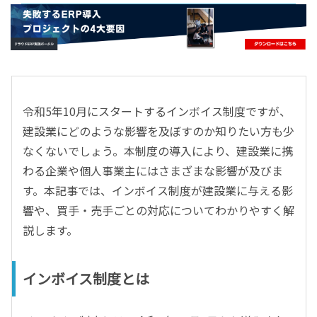
- すべて -
ERP
会計
経営／業績管理
サプライチェーン／生産管理
令和5年10月にスタートするインボイス制度ですが、
CRM／営業支援／Eコマース
建設業にどのような影響を及ぼすのか知りたい方も少
DX（2025年の崖）／クラウドコンピューティング
なくないでしょう。本制度の導入により、建設業に携
データ分析／BI
わる企業や個人事業主にはさまざまな影響が及びま
ガバナンス／リスク管理
す。本記事では、インボイス制度が建設業に与える影
BPR／業務改善
響や、買手・売手ごとの対応についてわかりやすく解
説します。
インボイス制度とは