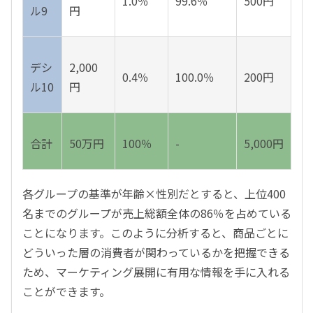
1.0％
99.6％
500円
ル9
円
デシ
2,000
0.4％
100.0％
200円
ル10
円
合計
50万円
100％
-
5,000円
各グループの基準が年齢×性別だとすると、上位400
名までのグループが売上総額全体の86％を占めている
ことになります。このように分析すると、商品ごとに
どういった層の消費者が関わっているかを把握できる
ため、マーケティング展開に有用な情報を手に入れる
ことができます。