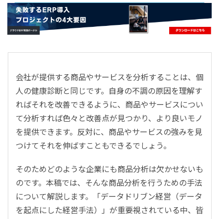
- すべて -
ERP
会計
経営／業績管理
サプライチェーン／生産管理
会社が提供する商品やサービスを分析することは、個
CRM／営業支援／Eコマース
人の健康診断と同じです。自身の不調の原因を理解す
DX（2025年の崖）／クラウドコンピューティング
ればそれを改善できるように、商品やサービスについ
データ分析／BI
て分析すれば色々と改善点が見つかり、より良いモノ
ガバナンス／リスク管理
を提供できます。反対に、商品やサービスの強みを見
BPR／業務改善
つけてそれを伸ばすこともできるでしょう。
そのためどのような企業にも商品分析は欠かせないも
のです。本稿では、そんな商品分析を行うための手法
について解説します。「データドリブン経営（データ
を起点にした経営手法）」が重要視されている中、皆