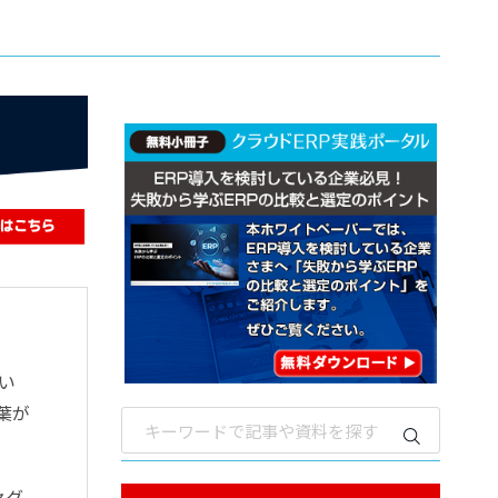
い
葉が
セグ