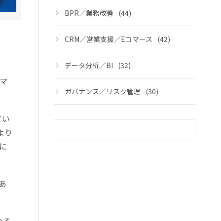
BPR／業務改善
(44)
CRM／営業支援／Eコマース
(42)
データ分析／BI
(32)
マ
ガバナンス／リスク管理
(30)
てい
より
に
あ
いる