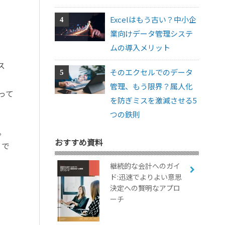
Excelはもう古い？中小企
業向けデータ管理システ
ムの導入メリット
ス
そのエクセルでのデータ
管理、もう限界？属人化
って
を防ぎミスを激減させる5
つの鉄則
。
おすすめ資料
とで
継続的な会計へのガイ
ド:迅速でよりよい意思
決定への賢明なアプロ
ーチ