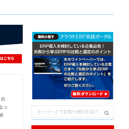
もの
になっ
析