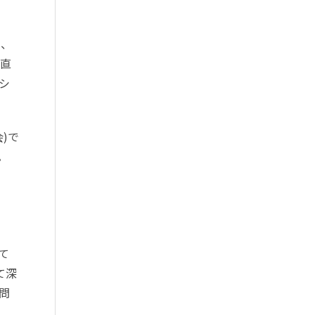
ら、
、直
シ
会)で
。
て
て深
問