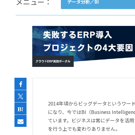
メニュー：
データ分析／BI
- すべて -
ERP
会計
経営／業績管理
サプライチェーン／生産管理
CRM／営業支援／Eコマース
DX（2025年の崖）／クラウド
データ分析／BI
ガバナンス／リスク管理
BPR／業務改善
2014年頃からビッグデータというワ
になり、今ではBI（Business Int
ています。ビジネスは常にデータを活用
を行う上でも変わりありません。