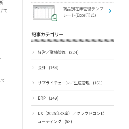
分析
商品別在庫管理テンプ
げて
レート(Excel形式)
記事カテゴリー
経営／業績管理
(224)
・
会計
(164)
にて
サプライチェーン／生産管理
(161)
が
ERP
(149)
DX（2025年の崖）／クラウドコンピ
ューティング
(58)