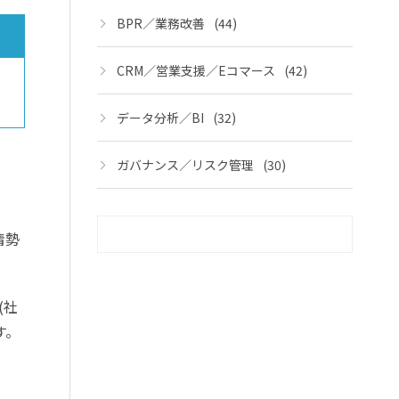
BPR／業務改善
(44)
CRM／営業支援／Eコマース
(42)
データ分析／BI
(32)
ガバナンス／リスク管理
(30)
情勢
(社
す。