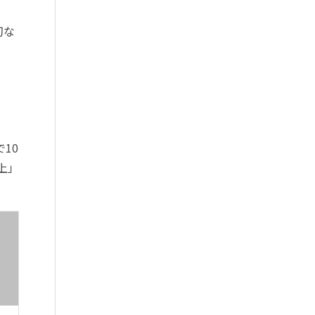
切な
10
上」