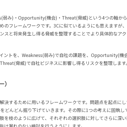
ss(弱み)・Opportunity(機会)・Threat(脅威)という4つの軸か
めのフレームワークです。3Cに似ているようにも思えますが
ンスと将来発生し得る脅威を整理することでより具体的なアク
ントを、Weakness(弱み)で自社の課題を、Opportunity(機
hreat(脅威)で自社ビジネスに影響し得るリスクを整理します
リー）
解決するために用いるフレームワークです。問題点を起点にし
かをどんどん掘り下げていきます。その際に1つの考えに固執し
肢を枝のように広げて、それぞれの選択肢に対してさらに深い
抜け漏れのない検討を行うようにします。