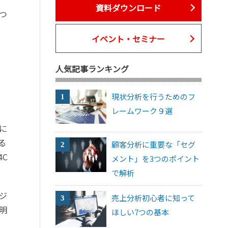
資料ダウンロード
つ
イベント・セミナー
人気記事ランキング
現状分析を行うためのフ
レームワーク９選
軸に
る
顧客分析に重要な「セグ
C
メント」を3つのポイント
で解析
ジ
売上分析初心者に知って
明
ほしい7つの基本