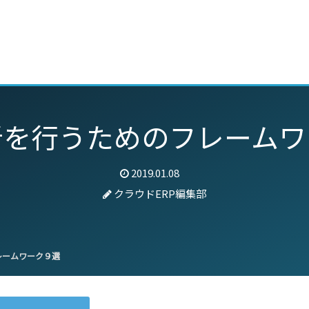
動画
セミナー
ブログ
特集
パートナー
析を行うためのフレームワ
2019.01.08
クラウドERP編集部
レームワーク９選