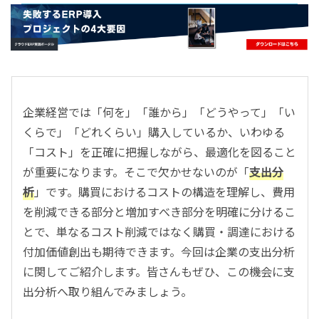
- すべて -
ERP
会計
経営／業績管理
サプライチェーン／生産管理
企業経営では「何を」「誰から」「どうやって」「い
CRM／営業支援／Eコマース
くらで」「どれくらい」購入しているか、いわゆる
DX（2025年の崖）／クラウドコンピューティング
「コスト」を正確に把握しながら、最適化を図ること
データ分析／BI
が重要になります。そこで欠かせないのが「
支出分
ガバナンス／リスク管理
析
」です。購買におけるコストの構造を理解し、費用
BPR／業務改善
を削減できる部分と増加すべき部分を明確に分けるこ
とで、単なるコスト削減ではなく購買・調達における
付加価値創出も期待できます。今回は企業の支出分析
に関してご紹介します。皆さんもぜひ、この機会に支
出分析へ取り組んでみましょう。