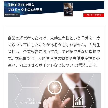
- すべて -
ERP
会計
経営／業績管理
サプライチェーン／生産管理
企業の経営者であれば、人時生産性という言葉を一度
CRM／営業支援／Eコマース
くらいは耳にしたことがあるかもしれません。人時生
DX（2025年の崖）／クラウドコンピューティング
産性は、企業経営において決して軽視できない指標で
データ分析／BI
す。本記事では、人時生産性の概要や労働生産性との
ガバナンス／リスク管理
違い、向上させるポイントなどについて解説します。
BPR／業務改善