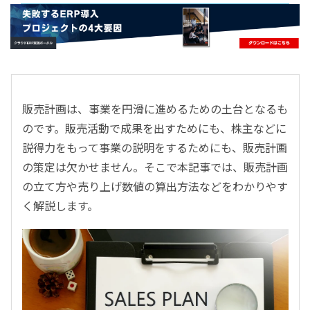
- すべて -
ERP
会計
経営／業績管理
サプライチェーン／生産管理
販売計画は、事業を円滑に進めるための土台となるも
CRM／営業支援／Eコマース
のです。販売活動で成果を出すためにも、株主などに
DX（2025年の崖）／クラウドコンピューティング
説得力をもって事業の説明をするためにも、販売計画
データ分析／BI
の策定は欠かせません。そこで本記事では、販売計画
ガバナンス／リスク管理
の立て方や売り上げ数値の算出方法などをわかりやす
BPR／業務改善
く解説します。