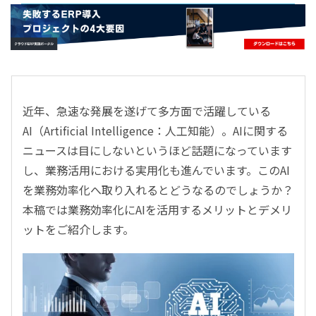
- すべて -
ERP
会計
経営／業績管理
サプライチェーン／生産管理
近年、急速な発展を遂げて多方面で活躍している
CRM／営業支援／Eコマース
AI（Artificial Intelligence：人工知能）。AIに関する
DX（2025年の崖）／クラウドコンピューティング
ニュースは目にしないというほど話題になっています
データ分析／BI
し、業務活用における実用化も進んでいます。このAI
ガバナンス／リスク管理
を業務効率化へ取り入れるとどうなるのでしょうか？
BPR／業務改善
本稿では業務効率化にAIを活用するメリットとデメリ
ットをご紹介します。